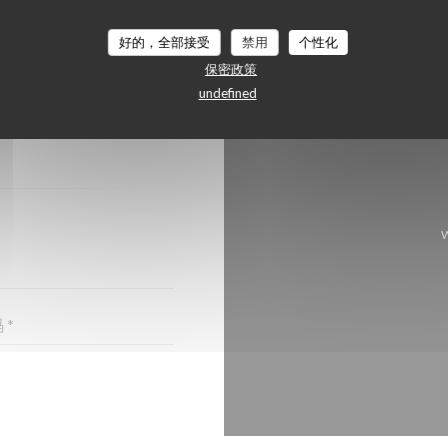
好的，全部接受
禁用
个性化
保密政策
？
undefined
格!