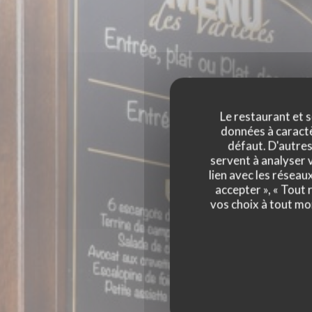
Le restaurant et s
données à caractèr
défaut. D'autres
servent à analyser v
B
lien avec les réseau
accepter », « Tout
BAR DES VARIÉ
vos choix à tout mo