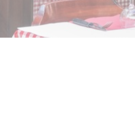
Bar des variétés est l
boulevards,
Notre spécialité est la