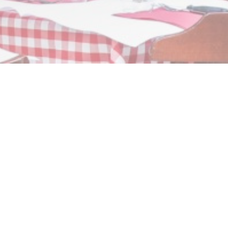
t à deux pas des grands
rs du temps.
aveur décuple la qualité