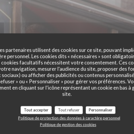
es partenaires utilisent des cookies sur ce site, pouvant impli
e personnel. Les cookies dits « nécessaires » sont obligatoir
 cookies facultatifs nécessitent votre consentement. Ces co
otre navigation, mesurer l'audience du site, proposer des fon
AR DES VARIÉT
x sociaux) ou afficher des publicités ou contenus personnalisé
 refuser » ou « Personnaliser » pour gérer vos préférences. V
TÉS
ment en cliquant sur l'icône représentant un cookie en bas à
BISTROT
|
PARIS
site.
Tout accepter
Tout refuser
Personnaliser
RÉSERVER
VENTE À EMPORTER
Politique de protection des données à caractère personnel
Politique de gestion des cookies