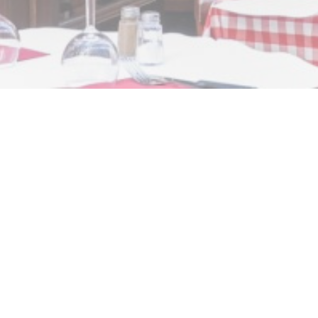
Bar des variétés
e plus vieux bistrot du passage des panoramas, il date de 1930, il es
 dans le Plus vieux passage couvert de Paris ,un lieu magique et ho
 viande de salers, réputée une des meilleure Viande de France, sa s